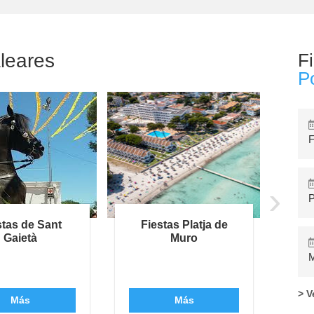
leares
Fi
P
F
›
P
stas de Sant
Fiestas Platja de
Fe
Gaietà
Muro
M
> V
Más
Más