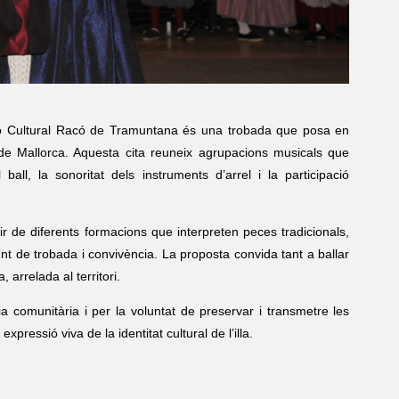
ió Cultural Racó de Tramuntana és una trobada que posa en
iu de Mallorca. Aquesta cita reuneix agrupacions musicals que
all, la sonoritat dels instruments d’arrel i la participació
ir de diferents formacions que interpreten peces tradicionals,
nt de trobada i convivència. La proposta convida tant a ballar
 arrelada al territori.
 comunitària i per la voluntat de preservar i transmetre les
xpressió viva de la identitat cultural de l’illa.