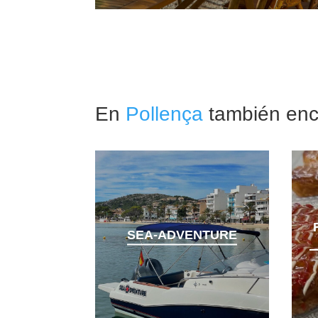
En
Pollença
también enco
SEA-ADVENTURE