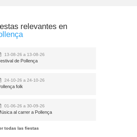
estas relevantes en
ollença
13-08-26 a 13-08-26
estival de Pollença
24-10-26 a 24-10-26
ollença folk
stes d'El Toro a
Menorca Music
Calvià
Festival
01-06-26 a 30-09-26
úsica al carrer a Pollença
er todas las fiestas
Más
Más