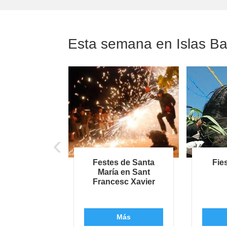
Esta semana en Islas Ba
‹
 Candela a
Festes de Santa
Fie
laior
María en Sant
Francesc Xavier
Más
Más