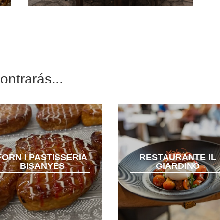
ntrarás...
FORN I PASTISSERIA
RESTAURANTE IL
BISANYES
GIARDINO