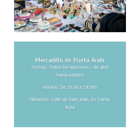
Mercadillo de Punta Arabí
Fechas: Todos los miércoles – de abril
hasta octubre
Horario: De 10.00 a 19.00h
Ubicación: Calle de Sant Joan, Es Canar,
Ibiza