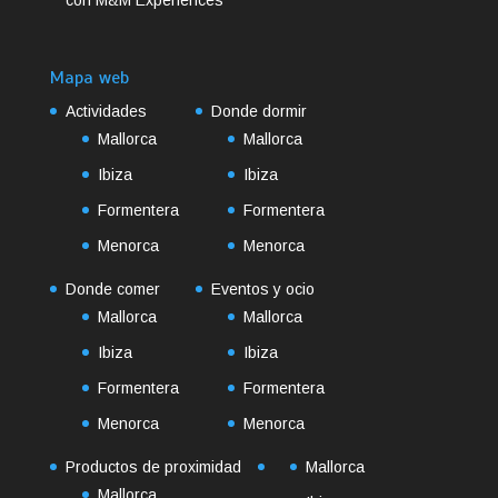
con M&M Experiences
Mapa web
Actividades
Donde dormir
Mallorca
Mallorca
Ibiza
Ibiza
Formentera
Formentera
Menorca
Menorca
Donde comer
Eventos y ocio
Mallorca
Mallorca
Ibiza
Ibiza
Formentera
Formentera
Menorca
Menorca
Productos de proximidad
Mallorca
Mallorca