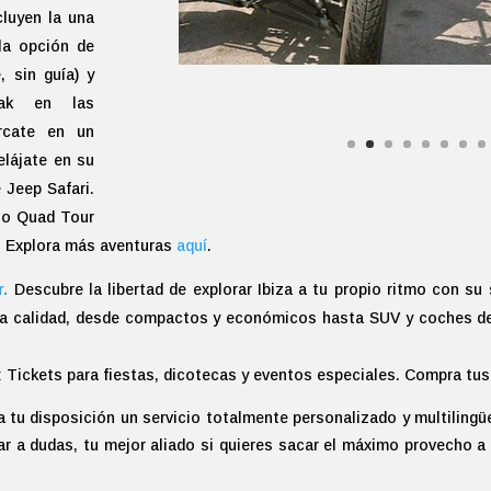
cluyen la una
 la opción de
, sin guía) y
eak en las
rcate en un
elájate en su
Jeep Safari.
 o Quad Tour
e. Explora más aventuras
aquí
.
r.
Descubre la libertad de explorar Ibiza a tu propio ritmo con su 
lta calidad, desde compactos y económicos hasta SUV y coches de l
: Tickets para fiestas, dicotecas y eventos especiales. Compra tu
 tu disposición un servicio totalmente personalizado y multilingüe
gar a dudas, tu mejor aliado si quieres sacar el máximo provecho a