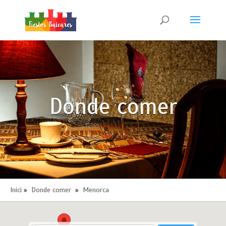
Donde comer
Inici
»
Donde comer
»
Menorca