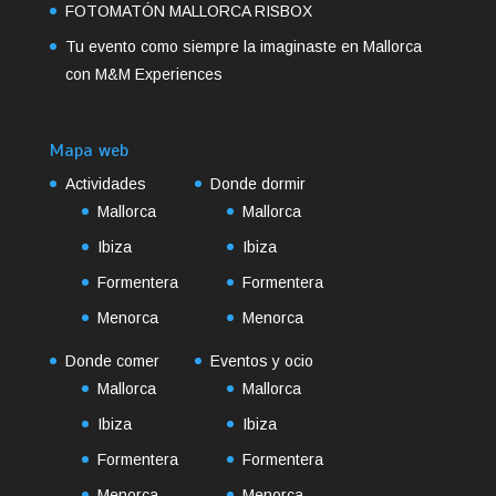
FOTOMATÓN MALLORCA RISBOX
Tu evento como siempre la imaginaste en Mallorca
con M&M Experiences
Mapa web
Actividades
Donde dormir
Mallorca
Mallorca
Ibiza
Ibiza
Formentera
Formentera
Menorca
Menorca
Donde comer
Eventos y ocio
Mallorca
Mallorca
Ibiza
Ibiza
Formentera
Formentera
Menorca
Menorca